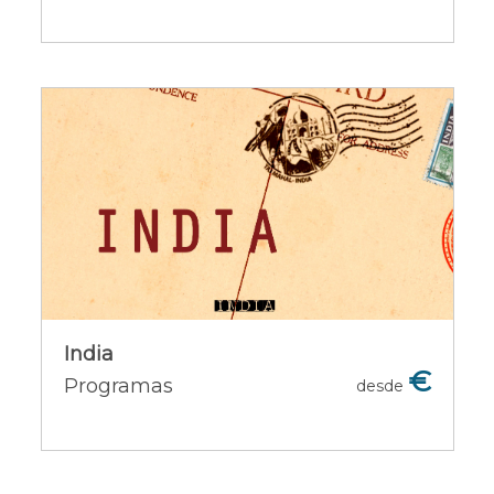
India
India
€
Programas
desde
Ofertas del país [+]