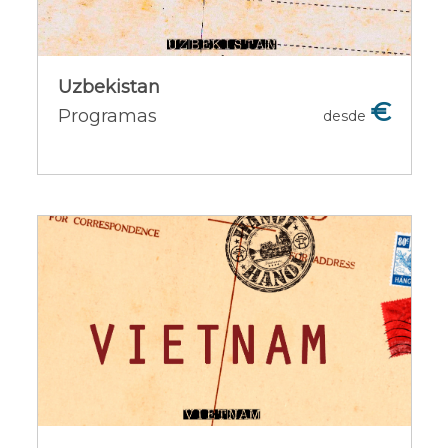
Uzbekistan
Uzbekistan
€
Programas
desde
Ofertas del país [+]
Vietnam
Vietnam, un país que tiene una de las
culturas más antiguas y fascinantes del
mundo que ha sabido mantener sus
costumbres y tradiciones. Un país
donde encontraremos una
exuberante naturaleza.