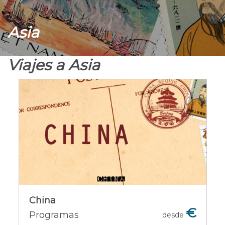
Asia
Viajes a Asia
China
Más de 5000 años de historia
configuran un país que nos ofrece una
cultura inigualable, gastronomía que
nos sorprenderá. Unos paisajes
excepcionales y un contraste entre la
tradición milenaria y la moderni
China
€
Programas
desde
Ofertas del país [+]