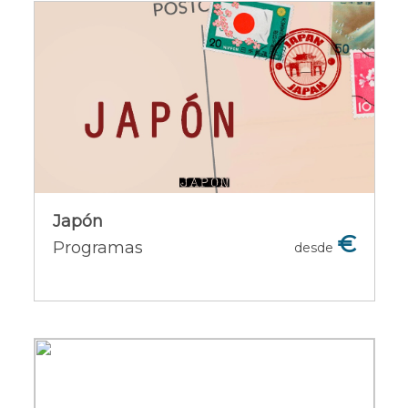
Japón
Japón, es un país con una tiene una
atracción irresistible, con una gran
variedad cultural y una naturaleza
llena de colores. En estas tierras se une
la tradición y la modernidad y, por
supuesto, sin olvidad la hospital
Japón
€
Programas
desde
Ofertas del país [+]